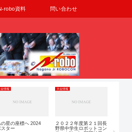
N-robo資料
問い合わせ
大会情報
大会情報
大会情報
あの星の座標へ 2024
２０２２年度第２１回長
長野県
ポスター
野県中学生ロボットコン
2025 