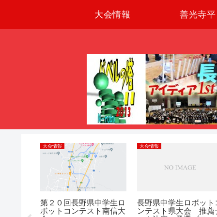
大会情報
善光寺平
大会情報
大会情報
発射装置
第２０回長野県中学生ロ
長野県中学生ロボット
ボットコンテスト南信大
ンテスト県大会 推薦