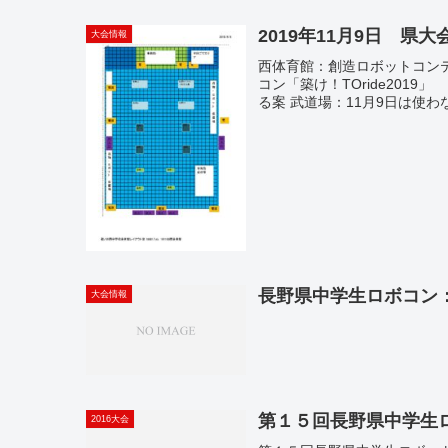
2019年11月9日 
大会情報
西体育館：創造ロボットコン
コン「築け！TOride201
る案 武道場：11月9日は使
長野県中学生ロボコン：S
大会情報
第１５回長野県中学生
2016大会