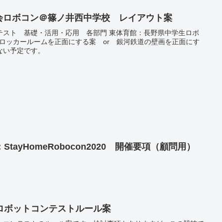
県大会ロボコン＠篠ノ井西中学校 レイアウト案
テスト 基礎・活用・応用 各部門 東体育館：長野県中学生ロボ
9」 ロッカールームを正面にする案 or 銀河鉄道の壁画を正面にす
わない予定です。
tayHomeRobocon2020 開催要項（顧問用）
ロボットコンテストルール案