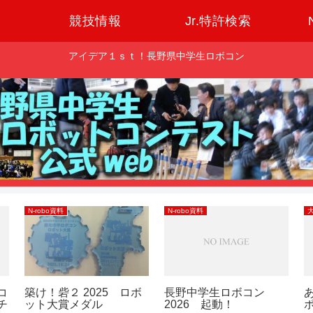
競技情報
Jr.特許検索
アイデア１ｓｔ！長野県中学生ロボコン
N-robo資料
N-robo資料
コ
築け！砦２ 2025 ロボ
長野中学生ロボコン
チ
ット大賞メダル
2026 起動！