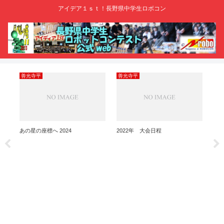
アイデア１ｓｔ！長野県中学生ロボコン
善光寺平
善光寺平
20
ー
あの星の座標へ 2024
2022年 大会日程
平成