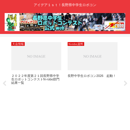
アイデア１ｓｔ！長野県中学生ロボコン
大会情報
N-robo資料
大
ルー
２０２２年度第２１回長野県中学
長野中学生ロボコン2026 起動！
長
生ロボットコンテストN-robo部門
ボコ
結果一覧