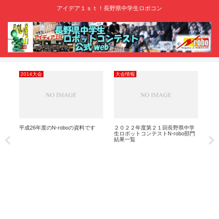
アイデア１ｓｔ！長野県中学生ロボコン
2014大会
大会情報
大
ロ
平成26年度のN-roboの資料です
２０２２年度第２１回長野県中学
長野
一覧
生ロボットコンテストN-robo部門
け！
結果一覧