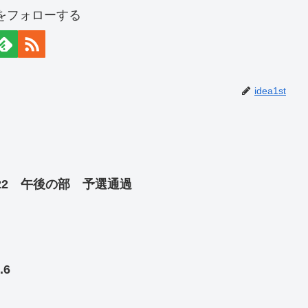
stをフォローする
idea1st
22 午後の部 予選通過
.6