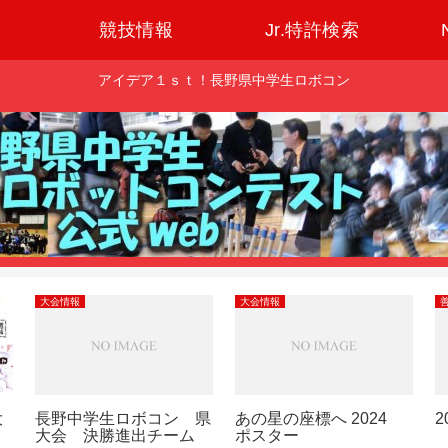
競技情報
Jr.特許検索
アイデア１ｓｔ！長野県中学生ロボコン
大会情報
大会情報
大
長野中学生ロボコン 県
あの星の座標へ 2024
大会 決勝進出チーム
ポスター