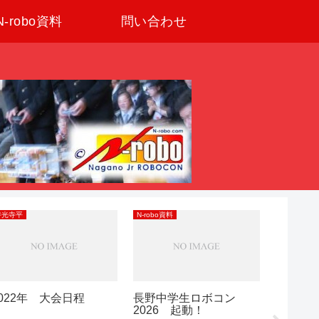
N-robo資料
問い合わせ
善光寺平
N-robo資料
善光寺平
2022年 大会日程
長野中学生ロボコン
あの星の
2026 起動！