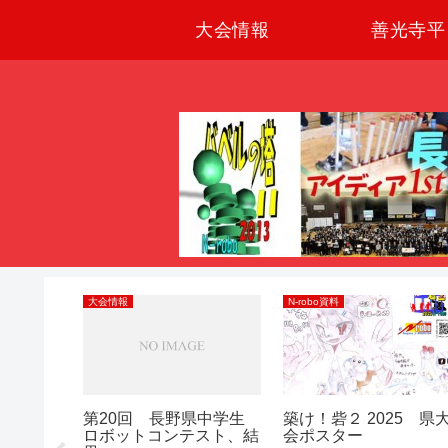
大会情報
善光寺平
大会情報
N-robo資料
り教育フ
第20回 長野県中学生
築け！砦２ 2025 県
部門 エ
ロボットコンテスト、結
会ポスター