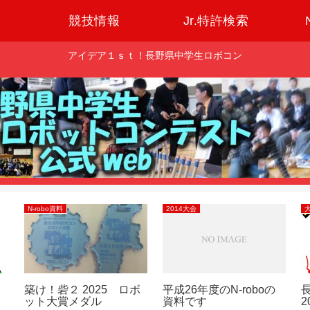
競技情報
Jr.特許検索
アイデア１ｓｔ！長野県中学生ロボコン
N-robo資料
2014大会
築け！砦２ 2025 ロボ
平成26年度のN-roboの
ット大賞メダル
資料です
2