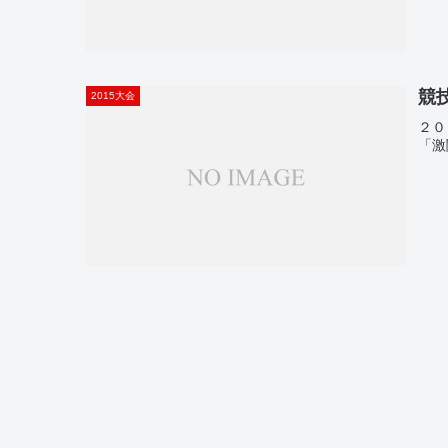
競
2015大会
２０
「激