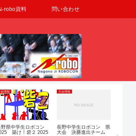
N-robo資料
問い合わせ
大会情報
大会情報
大会情報
長野県中学生ロボコン
長野中学生ロボコン 県
２０２
025 築け！砦２ 2025
大会 決勝進出チーム
野県中