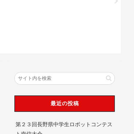
テストN
覧
最近の投稿
第２３回長野県中学生ロボットコンテス
ト南信大会