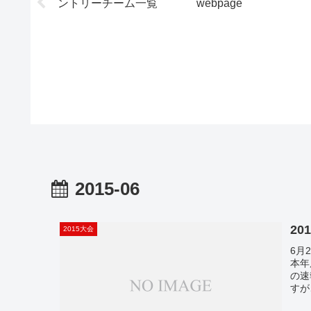
ントリーチーム一覧
webpage
2015-06
2
2015大会
6月
本年
の速
すが