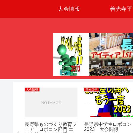
大会情報
善光寺平
大会情報
善光寺平
2024
長野県ものづくり教育フ
長野県中学生ロボコン
ェア ロボコン部門 エ
2023 大会関係