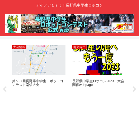
アイデア１ｓｔ！長野県中学生ロボコン
大会情報
善光寺平
大
ルー
第２０回長野県中学生ロボットコ
長野県中学生ロボコン2023 大会
２
ンテスト南信大会
関係webpage
生ロ
結