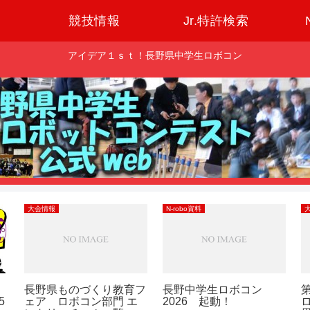
競技情報
Jr.特許検索
アイデア１ｓｔ！長野県中学生ロボコン
大会情報
N-robo資料
長野県ものづくり教育フ
長野中学生ロボコン
5
ェア ロボコン部門 エ
2026 起動！