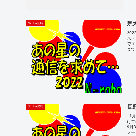
県
N-robo資料
20
スト
でエ
まで
長
N-robo資料
11
けて
9月
メー