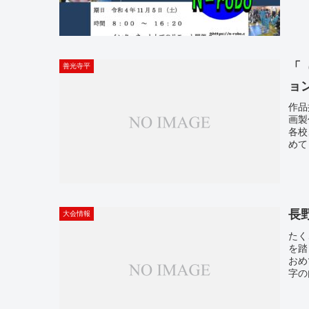
「
善光寺平
ョン
作品
画製
各校
めて
長
大会情報
たく
を踏
おめ
字の