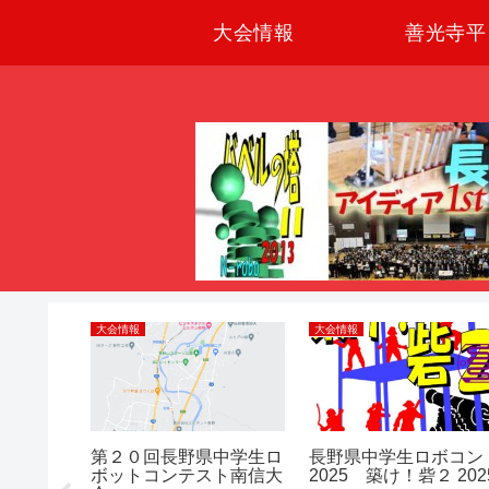
大会情報
善光寺平
大会情報
大会情報
コン 県
第２０回長野県中学生ロ
長野県中学生ロボコン
チーム
ボットコンテスト南信大
2025 築け！砦２ 202