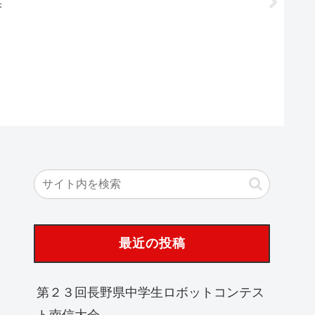
果
テストN
覧
最近の投稿
第２３回長野県中学生ロボットコンテス
ト南信大会