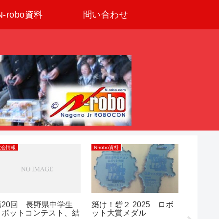
N-robo資料
問い合わせ
大会情報
N-robo資料
大会情報
第20回 長野県中学生
築け！砦２ 2025 ロボ
２０２
ロボットコンテスト、結
ット大賞メダル
野県中