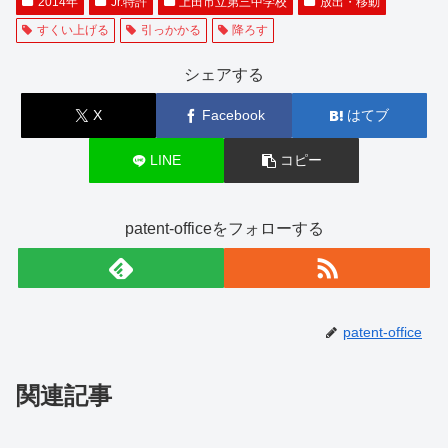
2014年
Jr.特許
上田市立第三中学校
放出・移動
すくい上げる
引っかかる
降ろす
シェアする
X
Facebook
はてブ
LINE
コピー
patent-officeをフォローする
patent-office
関連記事