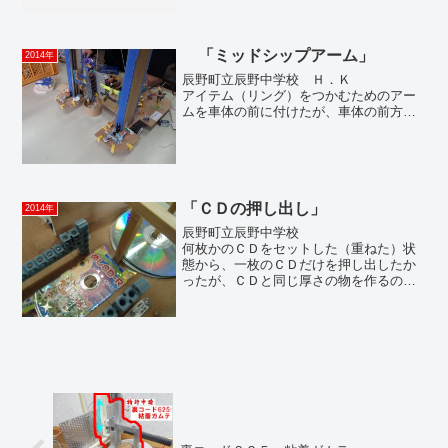
「ミッドシップアーム」
2014年
辰野町立辰野中学校 Ｈ．Ｋ
アイテム（リング）をつかむためのアー
ムを車体の前に付けたが、車体の前方が
重くなってしまい、ロボットの動きがス
ムーズにいかなかった。
そこで、車体にくぼみ（凹）を作っ
て、ロボットの中心に近い所でアームを
上下出来るようにしたことで、重心を後
「ＣＤの押し出し」
方に移すことができ、スムーズな動きを
2014年
実現することができた。
辰野町立辰野中学校
何枚かのＣＤをセットした（重ねた）状
態から、一枚のＣＤだけを押し出したか
ったが、ＣＤと同じ厚さの物を作るのが
難しかった。
そこで、ＣＤを押し出すために同じ厚
さのＣＤを利用できないかと考えた。Ｃ
Ｄを一枚分だけ浮かせた木の棒を付け、
そこにＣＤを通すことで、一番下のＣＤ
だけを押し出すことができるようになっ
た。