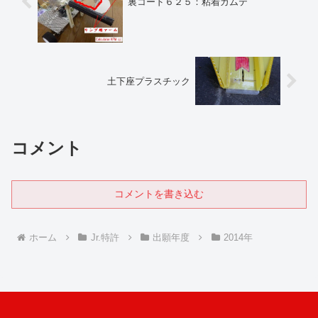
裏コード６２５：粘着ガムテ
土下座プラスチック
コメント
コメントを書き込む
ホーム
Jr.特許
出願年度
2014年