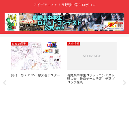
アイデア１ｓｔ！長野県中学生ロボコン
N-robo資料
大会情報
善
築け！砦２ 2025 県大会ポスター
長野県中学生ロボットコンテスト
あの
県大会 推薦チーム決定 予選ブ
ロック発表