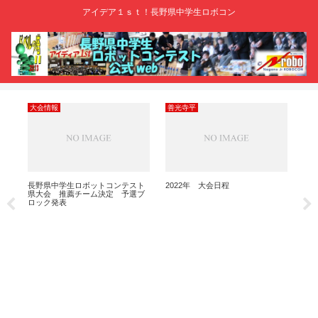
アイデア１ｓｔ！長野県中学生ロボコン
大会情報
善光寺平
20
長野県中学生ロボットコンテスト
2022年 大会日程
Ｋ
県大会 推薦チーム決定 予選ブ
ロック発表