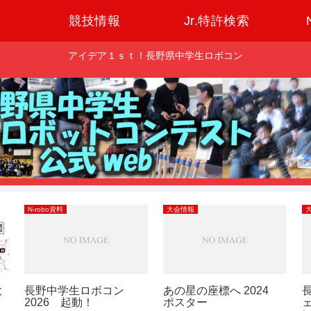
競技情報
Jr.特許検索
アイデア１ｓｔ！長野県中学生ロボコン
N-robo資料
大会情報
大
長野中学生ロボコン
あの星の座標へ 2024
2026 起動！
ポスター