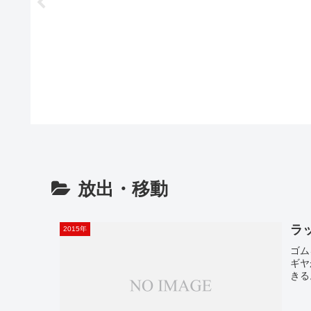
放出・移動
ラ
2015年
ゴム
ギヤ
きる