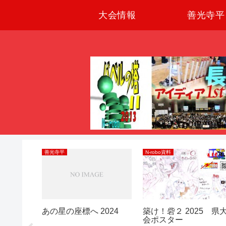
大会情報
善光寺平
善光寺平
N-robo資料
発射装置
あの星の座標へ 2024
築け！砦２ 2025 県
会ポスター