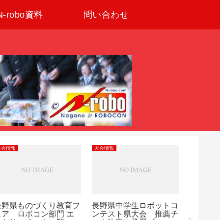
N-robo資料
問い合わせ
大会情報
大会情報
大会情報
長野県ものづくり教育フ
長野県中学生ロボットコ
第20回
ェア ロボコン部門 エ
ンテスト県大会 推薦チ
ロボッ