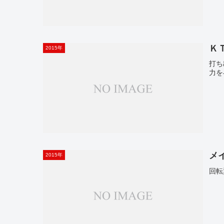
Ｋ
2015年
打ち
力を
メ
2015年
回転