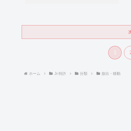
1
ホーム
Jr.特許
分類
放出・移動