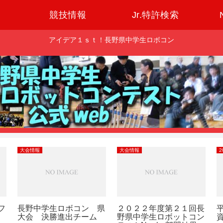
競技情報
Jr.特許検索
アイデア１ｓｔ！長野県中学生ロボコン
大会情報
大会情報
2
フ
長野中学生ロボコン 県
２０２２年度第２１回長
平
大会 決勝進出チーム
野県中学生ロボットコン