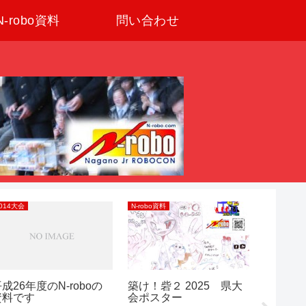
N-robo資料
問い合わせ
014大会
N-robo資料
善光寺平
成26年度のN-roboの
築け！砦２ 2025 県大
長野県
資料です
会ポスター
2023